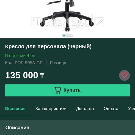
Кресло для персонала (черный)
В наличии 4 ед.
Код: POF-905A-GP
Розница
135 000
₸
Купить
Описание
Характеристики
Доставка
Оплата
Усл
Описание