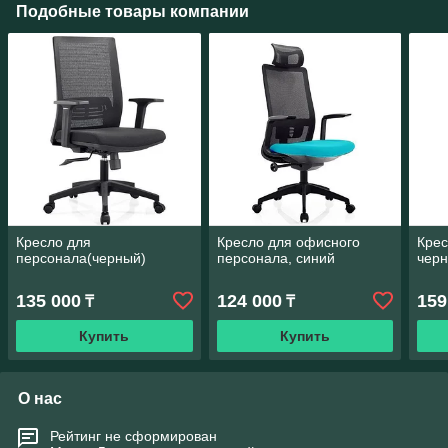
Подобные товары компании
Кресло для
Кресло для офисного
Крес
персонала(черный)
персонала, синий
чер
135 000
124 000
159
₸
₸
Купить
Купить
О нас
Рейтинг не сформирован