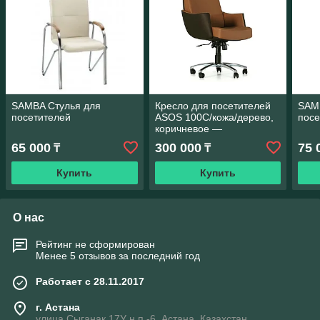
SAMBA Стулья для
Кресло для посетителей
SAM
посетителей
ASOS 100C/кожа/дерево,
посе
коричневое —
премиальный комфорт
65 000
300 000
75 
₸
₸
Купить
Купить
О нас
Рейтинг не сформирован
Менее 5 отзывов за последний год
Работает с 28.11.2017
г. Астана
улица Сыганак,17У н.п.-6, Астана, Казахстан