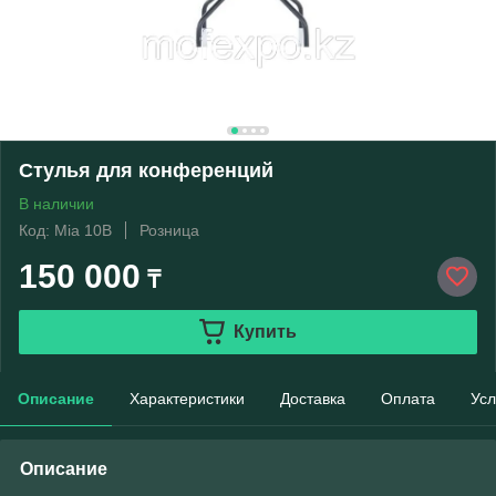
Стулья для конференций
В наличии
Код: Mia 10B
Розница
150 000
₸
Купить
Описание
Характеристики
Доставка
Оплата
Усл
Описание