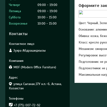
Четверг
09:00
19:00
Оформите зак
Пятница
09:00
19:00
Суббота
10:00
15:00
Цвет: Черный, Зел
Воскресенье
10:00
15:00
Основание: алюмин
Контакты
Обивка: кожа, беж
Класc: кресло рук
Механизм: синхрон
Зухра Абдрашидкызы
Регулировки: высот
Подголовник: не р
MOF (Modern Office Furniture)
Подлокотники: не 
Максимальная нагр
улица Сыганак,17У н.п.-6, Астана,
Казахстан
+7 (775) 007-72-92