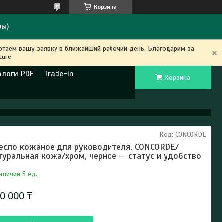
Корзина
ры)
ботаем вашу заявку в ближайший рабочий день. Благодарим за
ture
алоги PDF
Trade-in
Корзина
Код:
CONCORDE
есло кожаное для руководителя, CONCORDE/
туральная кожа/хром, черное — статус и удобство
аличии 5 ед.
0 000 ₸