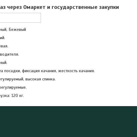
аз через Омаркет и государственные закупки
еный, Бежевый
ий.
евая.
оводителя.
ный.
а посадки, фиксация качания, жесткость качания.
егулируемый, высокая спинка.
регулируемые.
узка: 120 кг.