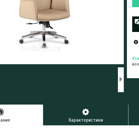
воз
сание
Характеристики