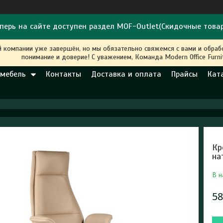
перь на сайте доступен раздел MOF-Outlet(Скидочные това
й компании уже завершён, но мы обязательно свяжемся с вами и обра
понимание и доверие! С уважением, Команда Modern Office Furni
 мебель
Контакты
Доставка и оплата
Прайсы
Кат
Кр
на
В н
58