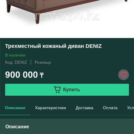
Трехместный кожаный диван DENIZ
В наличии
Код: DENIZ
Розница
900 000
₸
Купить
Описание
Характеристики
Доставка
Оплата
Усл
Описание