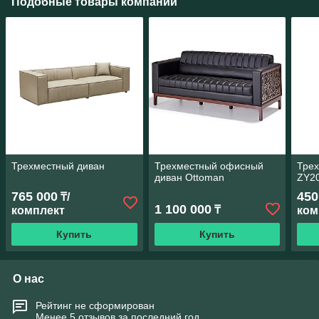
Подобные товары компании
Трехместный диван
Трехместный офисный
Тре
диван Ottoman
ZY2
765 000
450
₸/
1 100 000
₸
комплект
ком
Купить
Купить
О нас
Рейтинг не сформирован
Менее 5 отзывов за последний год