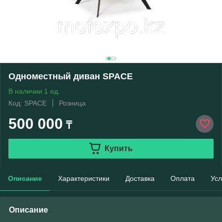
Одноместный диван SPACE
В наличии 1 ед.
Код: SPACE
Розница
500 000
₸
Купить
Описание
Характеристики
Доставка
Оплата
Усл
Описание