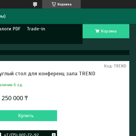
Корзина
ры)
алоги PDF
Trade-in
Корзина
Код:
TREND
углый стол для конференц зала TREND
аличии 6 ед.
т
250 000 ₸
Купить
+7 (775) 007-72-92