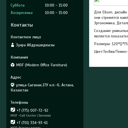
Суббота
10:00
15:00
Для Eksen, дизайн
Воскресенье
10:00
15:00
они стремятся наи
Эргономика, Детал
Контакты
Создание уникальн
является показате
Размеры: 120*Q*75
Зухра Абдрашидкызы
Цвет:Тесбих/Темно
MOF (Modern Office Furniture)
улица Сыганак,17У н.п.-6, Астана,
Казахстан
+7 (775) 007-72-92
MOF -Call Center (Звонки)
+7 (701) 334-93-61
MOF-Руководитель