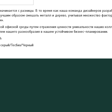
 начинается с разницы. В то время как наша команда дизайнеров разр
лучшим образом смешать металл и дерево, учитывая множество факторо
и».
ой офисной среды путем отражения ценности уникальности наших кол
лем нашего разнообразия в нашем устойчивом бизнес-планировании.
h
-серый/Тесбих/Черный