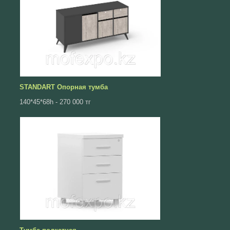
STANDART Опорная тумба
140*45*68һ - 270 000 тг