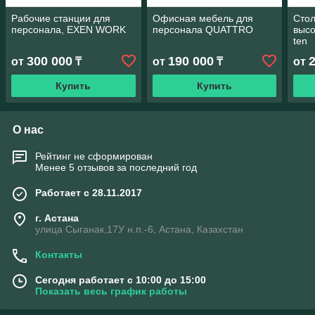
Рабочие станции для
Офисная мебель для
Стол
персонала, EXEN WORK
персонала QUATTRO
высо
ten
300 000
190 000
от
₸
от
₸
от
Купить
Купить
О нас
Рейтинг не сформирован
Менее 5 отзывов за последний год
Работает с 28.11.2017
г. Астана
улица Сыганак,17У н.п.-6, Астана, Казахстан
Контакты
Сегодня работает с 10:00 до 15:00
Показать весь график работы