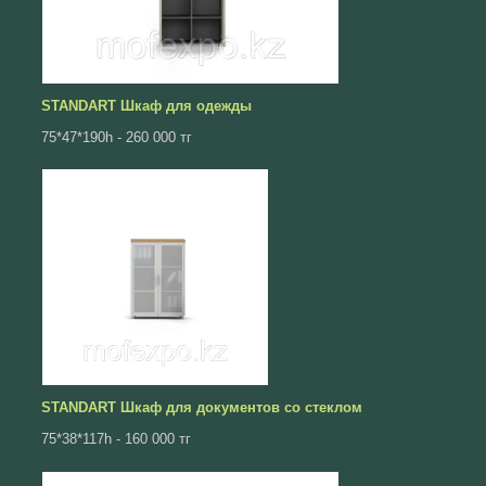
STANDART Шкаф для одежды
75*47*190h - 260 000 тг
STANDART Шкаф для документов со стеклом
75*38*117h - 160 000 тг