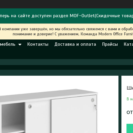
перь на сайте доступен раздел MOF-Outlet(Скидочные това
й компании уже завершён, но мы обязательно свяжемся с вами и обра
понимание и доверие! С уважением, Команда Modern Office Furni
 мебель
Контакты
Доставка и оплата
Прайсы
Кат
Шк
В н
о