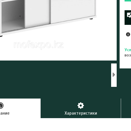
воз
сание
Характеристики