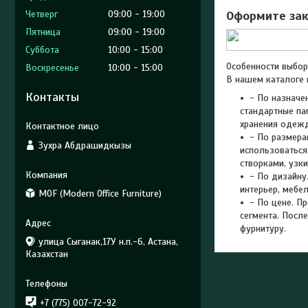
Четверг
09:00
19:00
Оформите зак
Пятница
09:00
19:00
Суббота
10:00
15:00
Особенности выбор
Воскресенье
10:00
15:00
В нашем каталоге
Контакты
- По назначе
стандартные па
хранения одежд
- По размера
Зухра Абдрашидкызы
использоваться
створками, узк
- По дизайну
интерьер, мебе
MOF (Modern Office Furniture)
- По цене. П
сегмента. Посл
фурнитуру.
улица Сыганак,17У н.п.-6, Астана,
Казахстан
+7 (775) 007-72-92