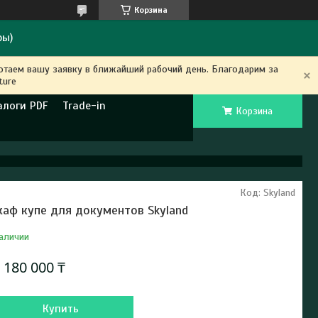
Корзина
ры)
ботаем вашу заявку в ближайший рабочий день. Благодарим за
ture
алоги PDF
Trade-in
Корзина
Код:
Skyland
аф купе для документов Skyland
аличии
т
180 000 ₸
Купить