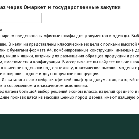
аз через Омаркет и государственные закупки
а
 широко представлены офисные шкафы для документов и одежды. Выб
нию. В наличии представлены классические модели с полками высотой
пки с бумагами формата А4, комбинированные конструкции, имеющие д
ы, ниши и ящики, витрины для размещения образцов продукции и рек
м, вместимости и конфигурации. В ассортименте вы найдете низкие шк
 в качестве подставки под оргтехнику, классические высокие модели 
ие и широкие, одно- и двухстворчатые конструкции.
. Из каталога легко выбрать офисный шкаф для документов, который л
ль в современном и классическом исполнении.
редлагаем большой выбор решений эконом класса, изделий среднего и
едние производятся из массива ценных пород дерева, имеют изящную 