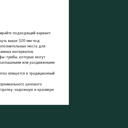
ирайте подходящий вариант:
 чуть выше 320 мм под
ополнительные места для
ламных материалов.
афы-тумбы, которые могут
с распашными или раздвижными
егко впишется в традиционный
 премиального ценового
отделку, надежную и красивую