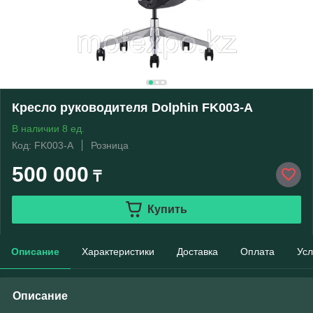
Кресло руководителя Dolphin FK003-A
В наличии 8 ед.
Код: FK003-A
Розница
500 000
₸
Купить
Описание
Характеристики
Доставка
Оплата
Усл
Описание