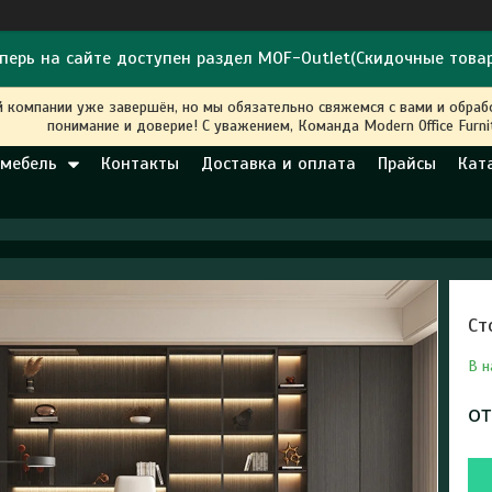
перь на сайте доступен раздел MOF-Outlet(Скидочные това
й компании уже завершён, но мы обязательно свяжемся с вами и обра
понимание и доверие! С уважением, Команда Modern Office Furni
 мебель
Контакты
Доставка и оплата
Прайсы
Кат
Ст
В н
о