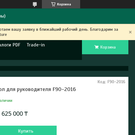
Корзина
ры)
ботаем вашу заявку в ближайший рабочий день. Благодарим за
ture
алоги PDF
Trade-in
Корзина
Код:
F90-2016
ол для руководителя F90-2016
аличии
т
625 000 ₸
Купить