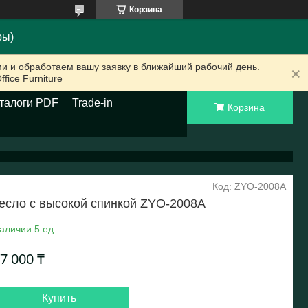
Корзина
ры)
и и обработаем вашу заявку в ближайший рабочий день.
ice Furniture
талоги PDF
Trade-in
Корзина
Код:
ZYO-2008A
есло с высокой спинкой ZYO-2008A
аличии 5 ед.
7 000 ₸
Купить