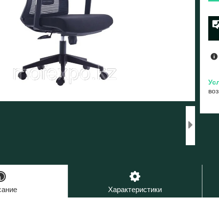
воз
сание
Характеристики