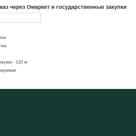
каз через Омаркет и государственные закупки
лон
тка
узка - 120 кг
лируемая