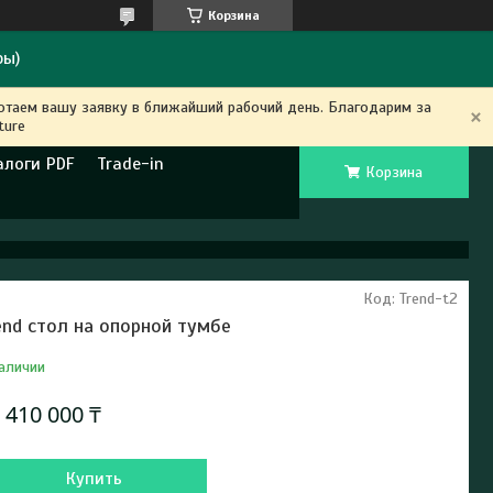
Корзина
ры)
ботаем вашу заявку в ближайший рабочий день. Благодарим за
ture
алоги PDF
Trade-in
Корзина
Код:
Trend-t2
end стол на опорной тумбе
аличии
т
410 000 ₸
Купить