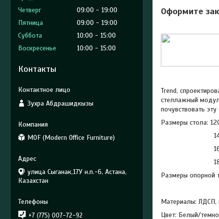
Четверг
09:00
19:00
Оформите зак
Пятница
09:00
19:00
Суббота
10:00
15:00
Воскресенье
10:00
15:00
Контакты
Trend, спроектиро
стеллажный модуль
Зухра Абдрашидкызы
почувствовать эту
Размеры стола: 12
140*80*
MOF (Modern Office Furniture)
160*80*
180*80*
улица Сыганак,17У н.п.-6, Астана,
Размеры опорной т
Казахстан
71*4
Материалы: ЛДСП,
Цвет: Белый/темно
+7 (775) 007-72-92