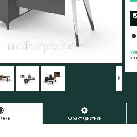
воз
сание
Характеристики