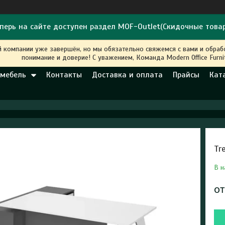
перь на сайте доступен раздел MOF-Outlet(Скидочные това
й компании уже завершён, но мы обязательно свяжемся с вами и обра
понимание и доверие! С уважением, Команда Modern Office Furni
 мебель
Контакты
Доставка и оплата
Прайсы
Кат
Tr
В н
о