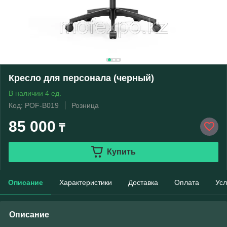
Кресло для персонала (черный)
В наличии 4 ед.
Код: POF-B019
Розница
85 000
₸
Купить
Описание
Характеристики
Доставка
Оплата
Усл
Описание