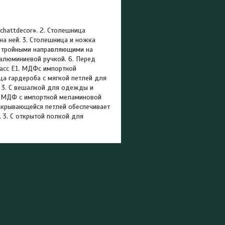
chattdecor». 2. Столешница
а ней. 3. Столешница и ножка
, тройными направляющими на
алюминиевой ручкой. 6. Перед
ласс E1. МДФс импортной
ца гардероба с мягкой петлей для
 3. С вешалкой для одежды и
1. МДФ с импортной меламиновой
закрывающейся петлей обеспечивает
 3. С открытой полкой для