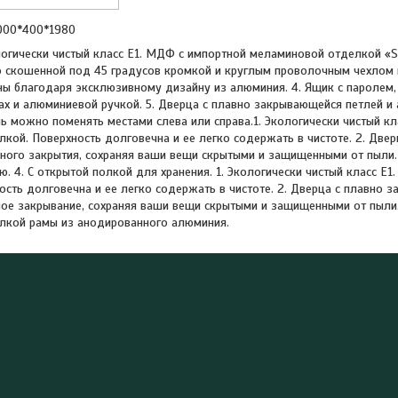
000*400*1980
логически чистый класс E1. МДФ с импортной меламиновой отделкой «S
 скошенной под 45 градусов кромкой и круглым проволочным чехлом н
ы благодаря эксклюзивному дизайну из алюминия. 4. Ящик с паролем
 и алюминиевой ручкой. 5. Дверца с плавно закрывающейся петлей и 
ь можно поменять местами слева или справа.1. Экологически чистый к
кой. Поверхность долговечна и ее легко содержать в чистоте. 2. Двер
ного закрытия, сохраняя ваши вещи скрытыми и защищенными от пыли.
. 4. С открытой полкой для хранения. 1. Экологически чистый класс E
ость долговечна и ее легко содержать в чистоте. 2. Дверца с плавно 
ое закрывание, сохраняя ваши вещи скрытыми и защищенными от пыли.
делкой рамы из анодированного алюминия.