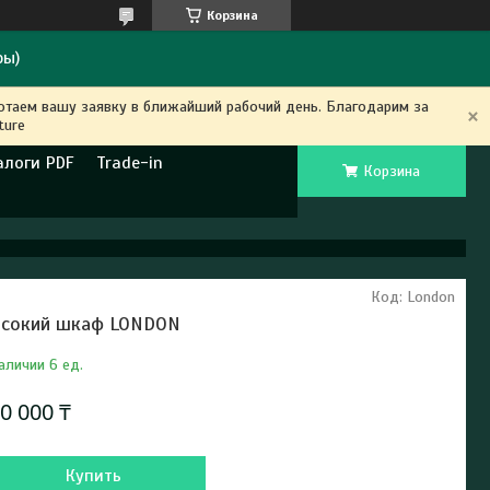
Корзина
ры)
ботаем вашу заявку в ближайший рабочий день. Благодарим за
ture
алоги PDF
Trade-in
Корзина
Код:
London
сокий шкаф LONDON
аличии 6 ед.
0 000 ₸
Купить