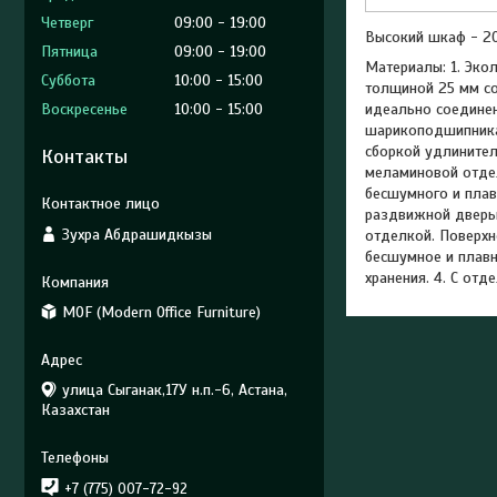
Четверг
09:00
19:00
Высокий шкаф - 2
Пятница
09:00
19:00
Материалы: 1. Эко
Суббота
10:00
15:00
толщиной 25 мм со
Воскресенье
10:00
15:00
идеально соединен
шарикоподшипниках
сборкой удлинител
Контакты
меламиновой отдел
бесшумного и плав
раздвижной дверью
Зухра Абдрашидкызы
отделкой. Поверхн
бесшумное и плавн
хранения. 4. С от
MOF (Modern Office Furniture)
улица Сыганак,17У н.п.-6, Астана,
Казахстан
+7 (775) 007-72-92