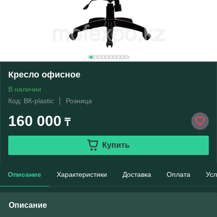
Кресло офисное
В наличии
Код: BК-plastic
Розница
160 000
₸
Купить
Описание
Характеристики
Доставка
Оплата
Усл
Описание