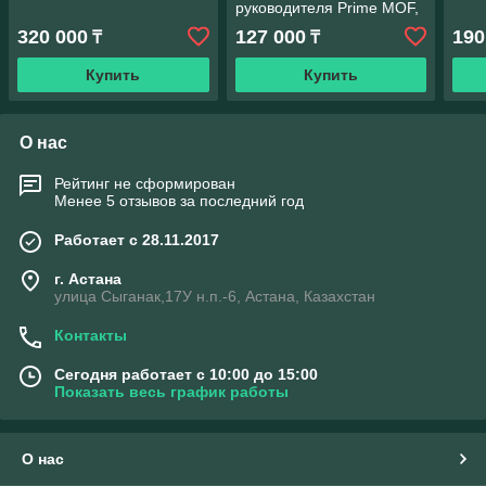
руководителя Prime MOF,
эко-кожа/алюминий,
320 000
127 000
190
₸
₸
графит — эргономика и
стиль
Купить
Купить
О нас
Рейтинг не сформирован
Менее 5 отзывов за последний год
Работает с 28.11.2017
г. Астана
улица Сыганак,17У н.п.-6, Астана, Казахстан
Контакты
Сегодня работает с 10:00 до 15:00
Показать весь график работы
О нас