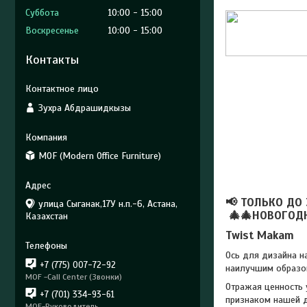
Суббота
10:00
15:00
Воскресенье
10:00
15:00
Контакты
Зухра Абдрашидкызы
MOF (Modern Office Furniture)
📢 ТОЛЬКО ДО 
улица Сыганак,17У н.п.-6, Астана,
🎄🎄НОВОГОД
Казахстан
Twist Makam
Ось для дизайна н
+7 (775) 007-72-92
наилучшим образом
MOF -Call Center (Звонки)
Отражая ценность 
+7 (701) 334-93-61
признаком нашей д
MOF-Руководитель