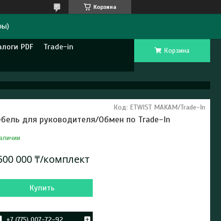
Корзина
ры)
алоги PDF
Trade-in
Корзина
Код:
ETWIST MAKAM/Trade-In
бель для руководителя/Обмен по Trade-In
аличии
500 000 ₸/комплект
Купить
+7 (775) 007-72-92