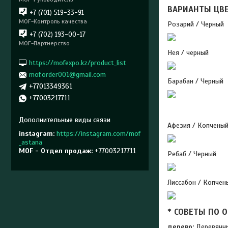
ВАРИАНТЫ ЦВ
+7 (701) 519-33-91
MOF-Контроль качества
Розарий / Черный
+7 (702) 193-00-17
MOF-Партнерство
Нея / черный
https://mofexpo.kz/product_list
mof.order001@gmail.com
Барабан / Черный
+77013349361
+77003217711
Афезия / Копчены
instagram
https://instagram.com/mof
_astana
MOF - Отдел продаж
+77003217711
Ребаб / Черный
Лиссабон / Копчен
* СОВЕТЫ ПО
дерево:
Деревянны