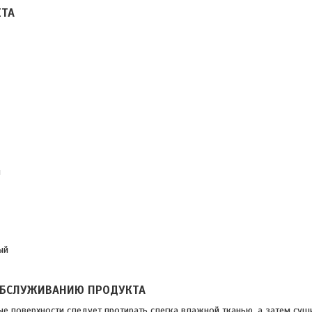
ЕТА
й
ый
 ОБСЛУЖИВАНИЮ ПРОДУКТА
е поверхности следует протирать слегка влажной тканью, а затем суши