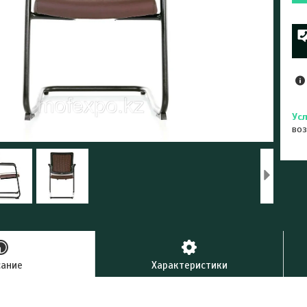
воз
сание
Характеристики