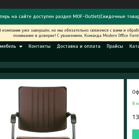
перь на сайте доступен раздел MOF-Outlet(Скидочные това
й компании уже завершён, но мы обязательно свяжемся с вами и обра
понимание и доверие! С уважением, Команда Modern Office Furni
 мебель
Контакты
Доставка и оплата
Прайсы
Кат
Оф
В н
13