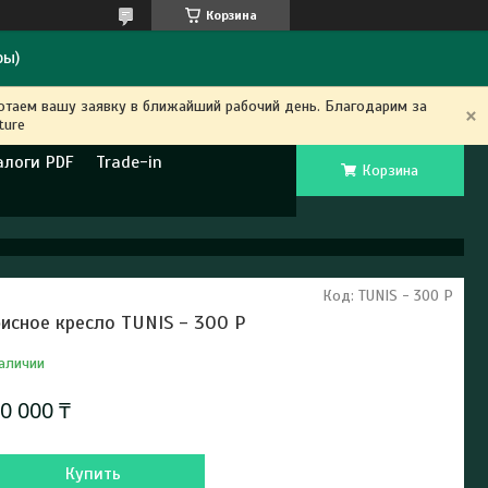
Корзина
ры)
ботаем вашу заявку в ближайший рабочий день. Благодарим за
ture
алоги PDF
Trade-in
Корзина
Код:
TUNIS - 300 P
исное кресло TUNIS - 300 P
аличии
0 000 ₸
Купить