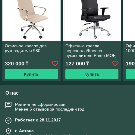
Офисное кресло для
Офисные кресла
Офи
руководителя 980
персонала/Кресло
100
руководителя Prime MOF,
эко-кожа/алюминий,
320 000
127 000
190
₸
₸
графит — эргономика и
стиль
Купить
Купить
О нас
Рейтинг не сформирован
Менее 5 отзывов за последний год
Работает с 28.11.2017
г. Астана