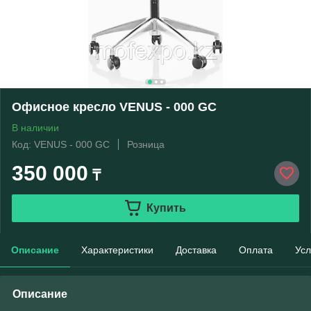
Офисное кресло VENUS - 000 GC
В наличии
Код: VENUS - 000 GC
Розница
350 000
₸
Купить
Описание
Характеристики
Доставка
Оплата
Усл
Описание