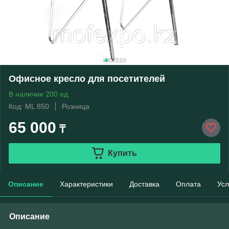
Офисное кресло для посетителей
В наличии 200 ед.
Код: ML 850
Розница
65 000
₸
Купить
Описание
Характеристики
Доставка
Оплата
Усл
Описание