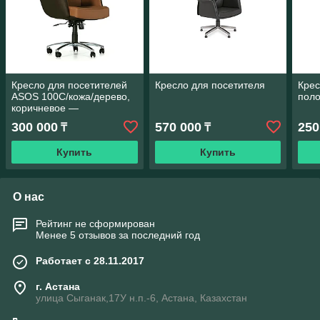
Кресло для посетителей
Кресло для посетителя
Крес
ASOS 100C/кожа/дерево,
поло
коричневое —
премиальный комфорт
300 000
570 000
250
₸
₸
Купить
Купить
О нас
Рейтинг не сформирован
Менее 5 отзывов за последний год
Работает с 28.11.2017
г. Астана
улица Сыганак,17У н.п.-6, Астана, Казахстан