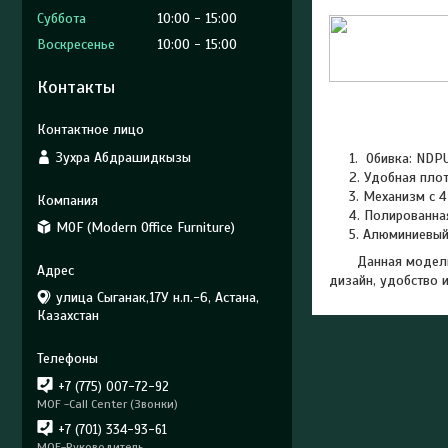
Суббота
10:00
15:00
Воскресенье
10:00
15:00
Контакты
Зухра Абдрашидкызы
Обивка: NDP
Удобная плот
Механизм с 
Полированная
MOF (Modern Office Furniture)
Алюминиевый
Данная модель от
дизайн, удобство и
улица Сыганак,17У н.п.-6, Астана,
Казахстан
+7 (775) 007-72-92
MOF -Call Center (Звонки)
+7 (701) 334-93-61
MOF-Руководитель