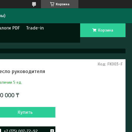
Корзина
ры)
алоги PDF
Trade-in
Корзина
Код:
FK003-F
есло руководителя
аличии 5 ед.
0 000 ₸
Купить
+7 (775) 007-72-92