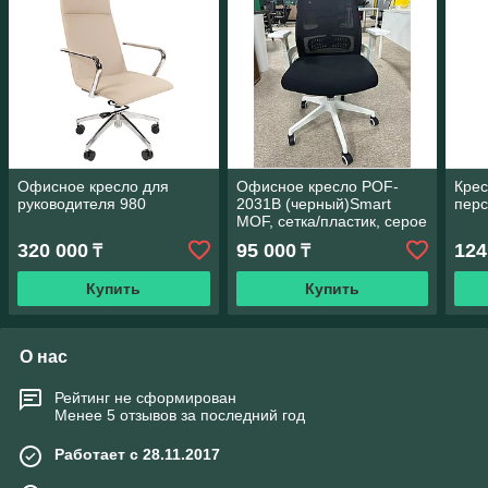
Офисное кресло для
Офисное кресло POF-
Крес
руководителя 980
2031B (черный)Smart
перс
MOF, сетка/пластик, серое
— вентиляция спины и
320 000
95 000
124
₸
₸
комфорт
Купить
Купить
О нас
Рейтинг не сформирован
Менее 5 отзывов за последний год
Работает с 28.11.2017