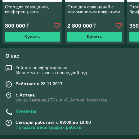
Стол для совещаний,
Стол для совещаний с
Стол
конференц-зала
меламиновым покрытием
бриф
800 000
2 800 000
350
₸
₸
Купить
Купить
О нас
Рейтинг не сформирован
Менее 5 отзывов за последний год
Работает с 28.11.2017
г. Астана
улица Сыганак,17У н.п.-6, Астана, Казахстан
Контакты
Сегодня работает с 09:00 до 19:00
Показать весь график работы