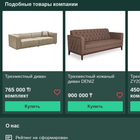
Подобные товары компании
Трехместный диван
Трехместный кожаный
Тре
диван DENIZ
ZY2
765 000
450
₸/
900 000
₸
комплект
ком
Купить
Купить
О нас
Рейтинг не сформирован