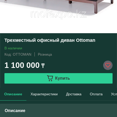
Трехместный офисный диван Ottoman
В наличии
Код: OTTOMAN
Розница
1 100 000
₸
Купить
Описание
Характеристики
Доставка
Оплата
Усл
Описание