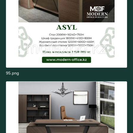
95.png